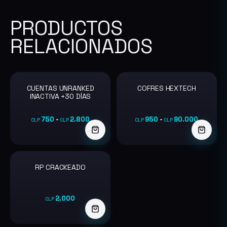
PRODUCTOS
RELACIONADOS
CUENTAS UNRANKED
COFRES HEXTECH
INACTIVA +30 DÍAS
750
-
2.800
950
-
90.000
CLP
CLP
CLP
CLP
Este
Este
producto
producto
RP CRACKEADO
tiene
tiene
múltiples
múltiples
2.000
CLP
variantes.
variantes.
Las
Las
opciones
opciones