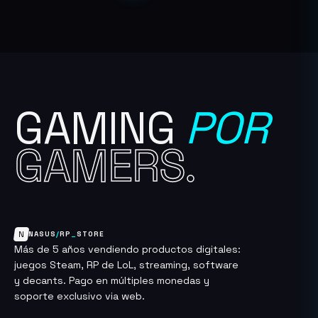
Este
se
se
producto
pueden
pueden
tiene
elegir
elegir
múltiples
en
en
variantes.
la
la
Las
página
página
GAMING
POR
opciones
de
de
se
producto
producto
GAMERS.
pueden
elegir
en
la
página
de
N
NASUS
/
RP
_
STORE
Más de 5 años vendiendo productos digitales:
producto
juegos Steam, RP de LoL, streaming, software
y decants. Pago en múltiples monedas y
soporte exclusivo via web.