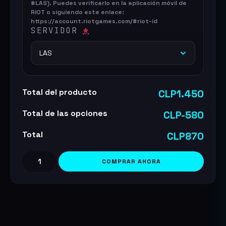
#LAS). Puedes verificarlo en la aplicación móvil de
RIOT o siguiendo este enlace:
https://account.riotgames.com/#riot-id
SERVIDOR
*
Total del producto
CLP1.450
Total de las opciones
CLP-580
Total
CLP870
COMPRAR AHORA
Cofre
Hextech
+
Llave
cantidad