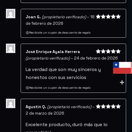
Joan G.
(propietario verificado)
–
18
de febrero de 2026
Valorado
con
5
de 5
Recibiste un cupón de descuento de regalo
José Enrique Ayala Herrera
(propietario verificado)
–
24 de febrero de 2026
Valorado
con
5
de 5
La verdad que son muy sinceros y
honestos con sus servicios
Recibiste un cupón de descuento de regalo
Agustín Q.
(propietario verificado)
–
2 de marzo de 2026
Valorado
con
5
de 5
Excelente producto, duró más que lo