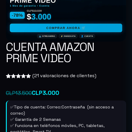
CUENTA AMAZON
PRIME VIDEO
(
21
valoraciones de clientes)
Valorado
21
con
4.95
de
El
El
CLP
3.000
CLP
13.500
5 en base
a
precio
precio
valoraciones
de clientes
✅Tipo de cuenta: Correo:Contraseña (sin acceso a
original
actual
correo)
✅ Garantía de 2 Semanas
era:
es:
✅ Funciona en teléfonos móviles, PC, tabletas,
CLP13.500.
CLP3.000.
portátiles, Smart TV