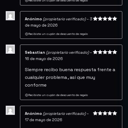
Recibiste un cupón de descuento de regalo
Anónimo
(propietario verificado)
–
3
de mayo de 2026
Valorado
con
5
de 5
Recibiste un cupón de descuento de regalo
Sebastian
(propietario verificado)
–
16 de mayo de 2026
Valorado
con
5
de 5
Siempre recibo buena respuesta frente a
cualquier problema , así que muy
conforme
Recibiste un cupón de descuento de regalo
Anónimo
(propietario verificado)
–
17 de mayo de 2026
Valorado
con
5
de 5