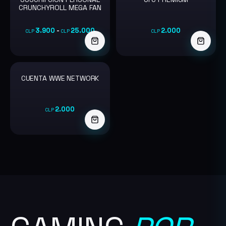
OFERTA
CRUNCHYROLL MEGA FAN
3.900
-
25.000
2.000
CLP
CLP
CLP
Este
producto
CUENTA WWE NETWORK
tiene
múltiples
2.000
CLP
variantes.
Las
opciones
se
pueden
elegir
en
la
página
de