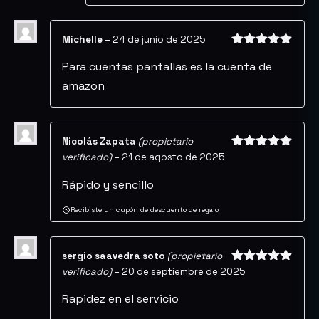
Michelle
–
24 de junio de 2025
Valorado
Para cuentas pantallas es la cuenta de
con
5
de 5
amazon
Nicolás Zapata
(propietario
verificado)
–
21 de agosto de 2025
Valorado
con
5
de 5
Rápido y sencillo
Recibiste un cupón de descuento de regalo
sergio saavedra soto
(propietario
verificado)
–
20 de septiembre de 2025
Valorado
con
5
de 5
Rapidez en el servicio