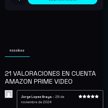
Cuenta
Amazon
Prime
Video
cantidad
RESEÑAS
21 VALORACIONES EN
CUENTA
AMAZON PRIME VIDEO
Jorge Lopez Araya
–
29 de
noviembre de 2024
Valorado
con
5
de 5