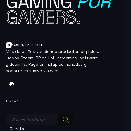
GAMING
POR
producto
GAMERS.
N
NASUS
/
RP
_
STORE
Más de 5 años vendiendo productos digitales:
juegos Steam, RP de LoL, streaming, software
y decants. Pago en múltiples monedas y
soporte exclusivo via web.
TIENDA
Búsqueda
de
productos
Cuenta