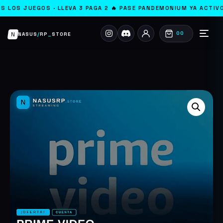
· LLEVA 3 PAGA 2 🔥 PASE PANDEMONIUM YA ACTIVO 💳 GOOGLE PA
N
00
NASUS
/
RP
_
STORE