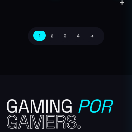
de
producto
1
2
3
4
→
GAMING
POR
GAMERS.