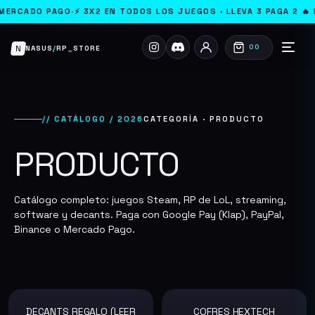
RCADO PAGO
·
⚡ 3X2 EN TODOS LOS JUEGOS · LLEVA 3 PAGA 2 🔥 PA
N
00
NASUS
/
RP
_
STORE
// CATÁLOGO / 2026
CATEGORÍA · PRODUCTO
PRODUCTO
Catálogo completo: juegos Steam, RP de LoL, streaming,
software y decants. Paga con Google Pay (Klap), PayPal,
Binance o Mercado Pago.
DECANTS REGALO (LEER
COFRES HEXTECH