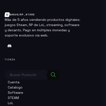
N
NASUS
/
RP
_
STORE
Más de 5 años vendiendo productos digitales:
juegos Steam, RP de LoL, streaming, software
y decants. Pago en múltiples monedas y
soporte exclusivo via web.
TIENDA
Búsqueda
de
productos
Cuenta
Catalogo
Software
STEAM
LoL