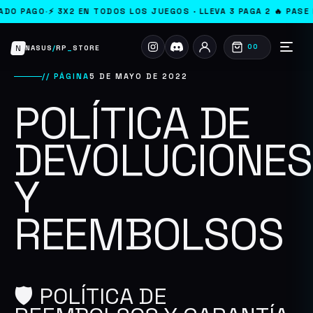
 PAGO
·
⚡ 3X2 EN TODOS LOS JUEGOS · LLEVA 3 PAGA 2 🔥 PASE PAN
N
00
NASUS
/
RP
_
STORE
// PÁGINA
5 DE MAYO DE 2022
POLÍTICA DE
DEVOLUCIONES
Y
REEMBOLSOS
🛡️ POLÍTICA DE