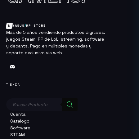
N
NASUS
/
RP
_
STORE
Más de 5 años vendiendo productos digitales:
juegos Steam, RP de LoL, streaming, software
y decants. Pago en múltiples monedas y
soporte exclusivo via web.
TIENDA
Búsqueda
de
productos
Cuenta
Catalogo
Software
STEAM