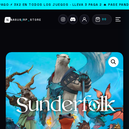
X2 EN TODOS LOS JUEGOS · LLEVA 3 PAGA 2 🔥 PASE PANDEMONIUM 
N
00
NASUS
/
RP
_
STORE