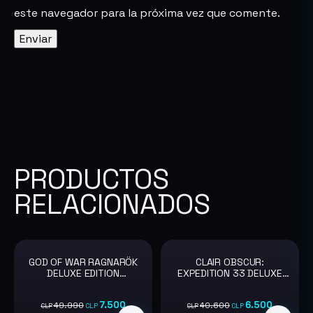
este navegador para la próxima vez que comente.
PRODUCTOS
RELACIONADOS
GOD OF WAR RAGNARÖK
CLAIR OBSCUR:
-85%
-84%
DELUXE EDITION
EXPEDITION 33 DELUXE
PC/STEAM
EDITION PC/STEAM
7.500
6.500
49.990
40.600
CLP
CLP
CLP
CLP