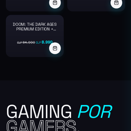
DOOM: THE DARK AGES
-89%
PREMIUM EDITION +
STARDEW VALLEY
PC/STEAM
8.990
84.990
CLP
CLP
GAMING
POR
GAMERS.