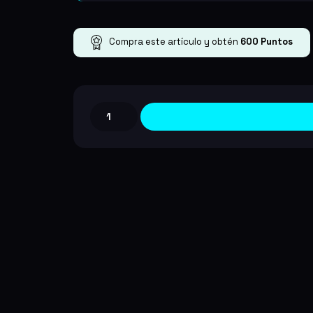
Compra este artículo y obtén
600
Puntos
Remnant
2
Deluxe
Edition
PC/Steam
cantidad