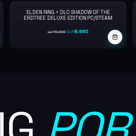
ELDEN RING + DLC SHADOW OF THE
-87%
ERDTREE DELUXE EDITION PC/STEAM
8.990
70.499
CLP
CLP
NG
POR