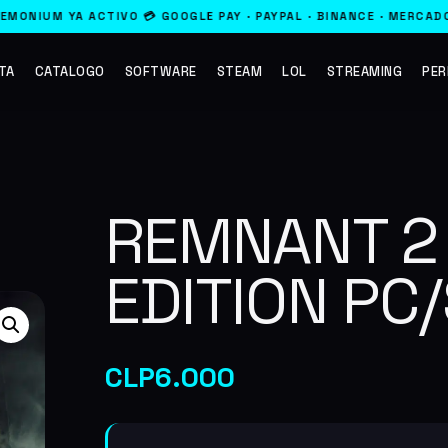
💳 GOOGLE PAY · PAYPAL · BINANCE · MERCADO PAGO
·
⚡ 3X2 EN TO
TA
CATALOGO
SOFTWARE
STEAM
LOL
STREAMING
PER
REMNANT 2
EDITION PC
CLP
6.000