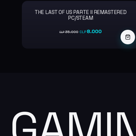
THE LAST OF US PARTE II REMASTERED
-77%
PC/STEAM
8.000
35.000
CLP
CLP
GAMI