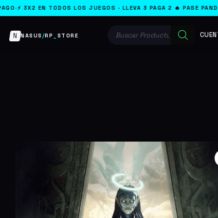
S LOS JUEGOS · LLEVA 3 PAGA 2 🔥 PASE PANDEMONIUM YA ACTIVO 
Búsqueda
CUEN
de
N
NASUS
/
RP
_
STORE
productos