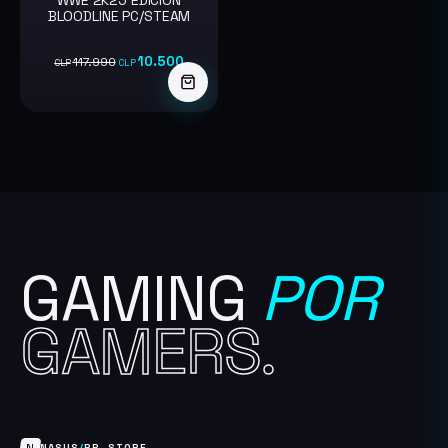
-91%
BLOODLINE PC/STEAM
10.500
117.990
CLP
CLP
GAMING
POR
GAMERS.
N
NASUS
/
RP
_
STORE