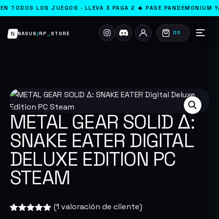
OS LOS JUEGOS · LLEVA 3 PAGA 2 🔥 PASE PANDEMONIUM YA ACTIV
N
00
NASUS
/
RP
_
STORE
METAL GEAR SOLID Δ:
SNAKE EATER DIGITAL
DELUXE EDITION PC
STEAM
(
1
valoración de cliente)
Valorado
1