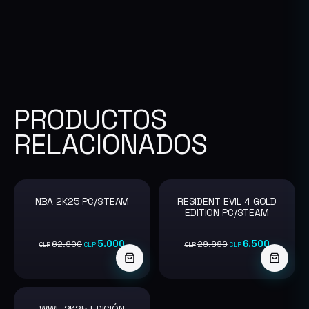
PRODUCTOS
RELACIONADOS
NBA 2K25 PC/STEAM
RESIDENT EVIL 4 GOLD
-92%
-78%
EDITION PC/STEAM
5.000
6.500
62.900
29.990
CLP
CLP
CLP
CLP
WWE 2K25 EDICIÓN