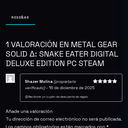
Digital
Deluxe
Edition
RESEÑAS
PC
Steam
cantidad
1 VALORACIÓN EN
METAL GEAR
SOLID Δ: SNAKE EATER DIGITAL
DELUXE EDITION PC STEAM
Shazer Molina
(propietario
verificado)
–
16 de diciembre de 2025
Valorado
con
5
de 5
Recibiste un cupón de descuento de regalo
Añade una valoración
Tu dirección de correo electrónico no será publicada.
Los campos obligatorios están marcados con
*