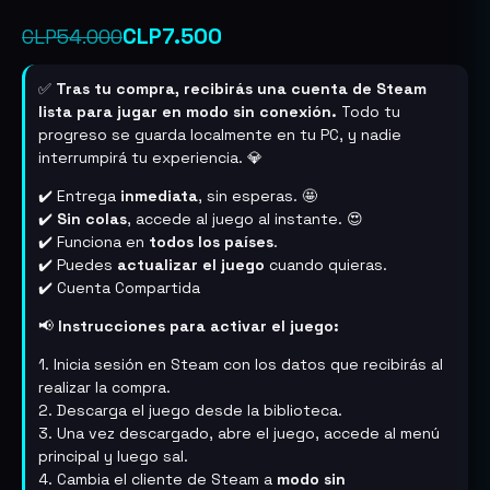
con
5.00
de
El
El
CLP
7.500
CLP
54.000
5 en base
a
valoración
precio
precio
de un
cliente
✅
Tras tu compra, recibirás una cuenta de Steam
original
actual
lista para jugar en modo sin conexión.
Todo tu
progreso se guarda localmente en tu PC, y nadie
era:
es:
interrumpirá tu experiencia. 💎
CLP54.000.
CLP7.500.
✔️ Entrega
inmediata
, sin esperas. 🤩
✔️
Sin colas
, accede al juego al instante. 😍
✔️ Funciona en
todos los países
.
✔️ Puedes
actualizar el juego
cuando quieras.
✔️ Cuenta Compartida
📢
Instrucciones para activar el juego:
1. Inicia sesión en Steam con los datos que recibirás al
realizar la compra.
2. Descarga el juego desde la biblioteca.
3. Una vez descargado, abre el juego, accede al menú
principal y luego sal.
4. Cambia el cliente de Steam a
modo sin