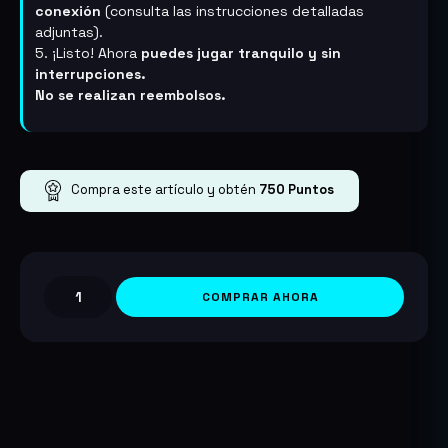
conexión
(consulta las instrucciones detalladas
adjuntas).
5. ¡Listo! Ahora
puedes jugar tranquilo y sin
interrupciones.
No se realizan reembolsos.
Compra este artículo y obtén
750
Puntos
COMPRAR AHORA
METAL
GEAR
SOLID
Δ:
SNAKE
EATER