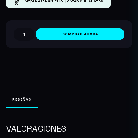
Compra este artículo y obtén
600
Puntos
COMPRAR AHORA
Demon
Slayer
Deluxe
Edition
PC/Steam
cantidad
RESEÑAS
VALORACIONES