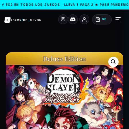
 TODOS LOS JUEGOS · LLEVA 3 PAGA 2 🔥 PASE PANDEMONIUM YA A
N
00
NASUS
/
RP
_
STORE