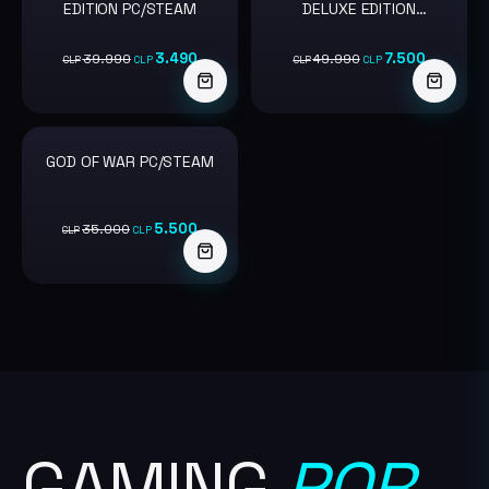
EDITION PC/STEAM
DELUXE EDITION
PC/STEAM
3.490
7.500
39.990
49.990
CLP
CLP
CLP
CLP
GOD OF WAR PC/STEAM
-84%
5.500
35.000
CLP
CLP
GAMING
POR