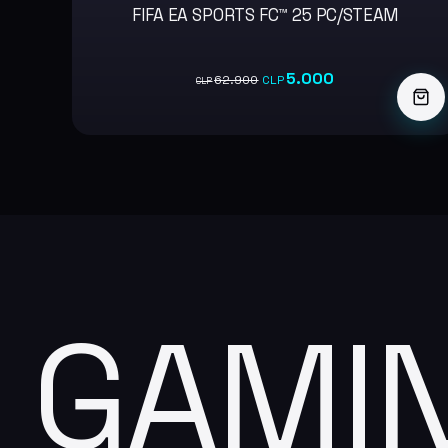
FIFA EA SPORTS FC™ 25 PC/STEAM
-92%
5.000
62.900
CLP
CLP
GAMI