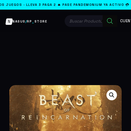
 PAGA 2 🔥 PASE PANDEMONIUM YA ACTIVO 💳 GOOGLE PAY · PAYPA
Búsqueda
CUEN
de
N
NASUS
/
RP
_
STORE
productos