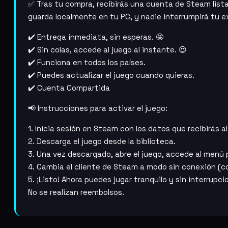
original
actual
✅ Tras tu compra, recibirás una cuenta de Steam lista
guarda localmente en tu PC, y nadie interrumpirá tu e
era:
es:
✔️ Entrega inmediata, sin esperas. 🤩
CLP41.900.
CLP8.990.
✔️ Sin colas, accede al juego al instante. 😍
✔️ Funciona en todos los países.
✔️ Puedes actualizar el juego cuando quieras.
✔️ Cuenta Compartida
📢 Instrucciones para activar el juego:
1. Inicia sesión en Steam con los datos que recibirás al
2. Descarga el juego desde la biblioteca.
3. Una vez descargado, abre el juego, accede al menú pr
4. Cambia el cliente de Steam a modo sin conexión (co
5. ¡Listo! Ahora puedes jugar tranquilo y sin interrupci
No se realizan reembolsos.