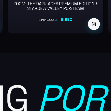
DOOM: THE DARK AGES PREMIUM EDITION +
-89%
STARDEW VALLEY PC/STEAM
8.990
84.990
CLP
CLP
NG
POR