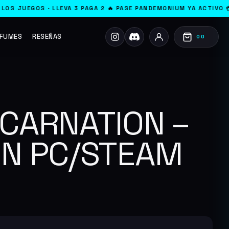
 3 PAGA 2 🔥 PASE PANDEMONIUM YA ACTIVO 💳 GOOGLE PAY · PAY
FUMES
RESEÑAS
00
NCARNATION –
ON PC/STEAM