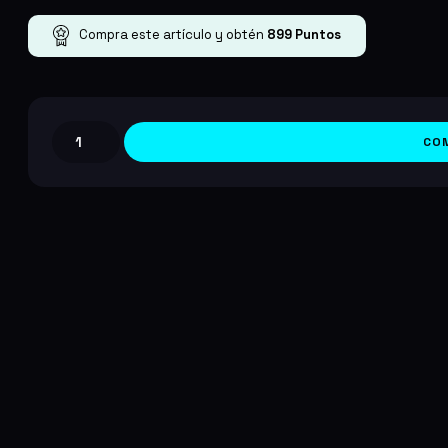
Compra este artículo y obtén
899
Puntos
CO
Beast
of
Reincarnation
–
Deluxe
Edition
PC/Steam
cantidad