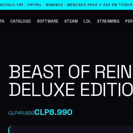
L · BINANCE · MERCADO PAGO
·
⚡ 3X2 EN TODOS LOS JUEGOS · LLEVA
TA
CATALOGO
SOFTWARE
STEAM
LOL
STREAMING
PER
BEAST OF REI
DELUXE EDITI
El
El
CLP
8.990
CLP
41.900
precio
precio