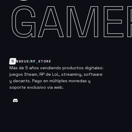
GAME
N
NASUS
/
RP
_
STORE
Más de 5 años vendiendo productos digitales:
juegos Steam, RP de LoL, streaming, software
y decants. Pago en múltiples monedas y
soporte exclusivo via web.