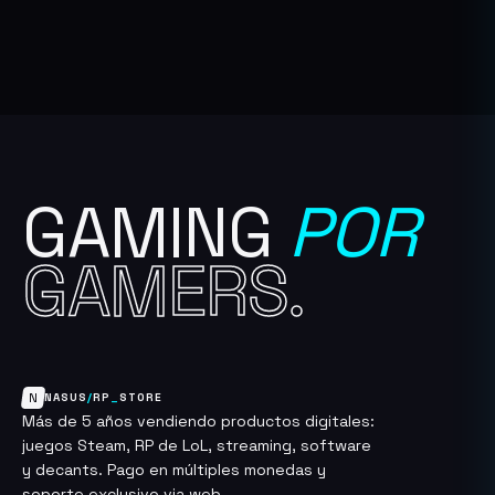
GAMING
POR
GAMERS.
N
NASUS
/
RP
_
STORE
Más de 5 años vendiendo productos digitales:
juegos Steam, RP de LoL, streaming, software
y decants. Pago en múltiples monedas y
soporte exclusivo via web.