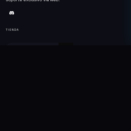
TIENDA
Cuenta
Catalogo
Software
STEAM
LoL
Streaming
Perfumes
Reseñas