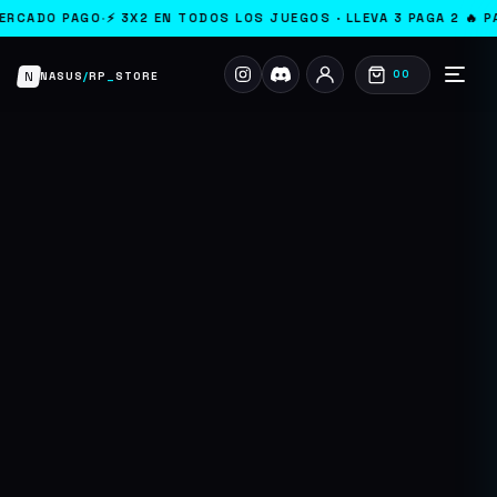
RCADO PAGO
·
⚡ 3X2 EN TODOS LOS JUEGOS · LLEVA 3 PAGA 2 🔥 PA
N
00
NASUS
/
RP
_
STORE