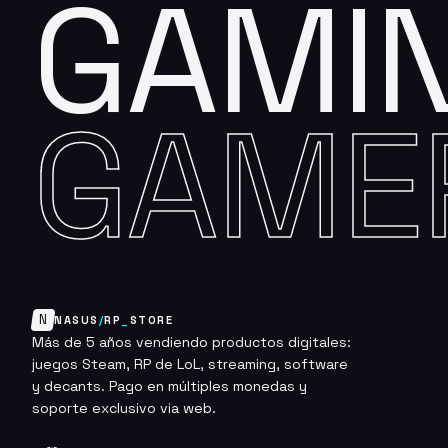
GAMI
GAME
N
NASUS
/
RP
_
STORE
Más de 5 años vendiendo productos digitales:
juegos Steam, RP de LoL, streaming, software
y decants. Pago en múltiples monedas y
soporte exclusivo via web.