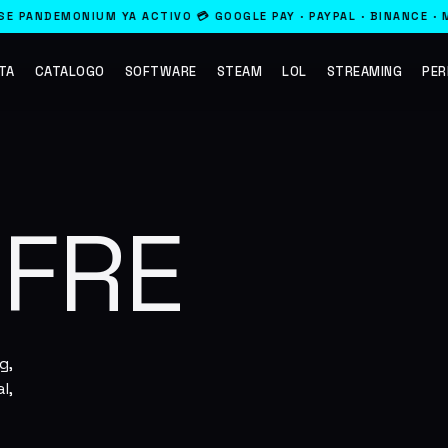
M YA ACTIVO 💳 GOOGLE PAY · PAYPAL · BINANCE · MERCADO PAGO
·
TA
CATALOGO
SOFTWARE
STEAM
LOL
STREAMING
PER
OFRE
g,
l,