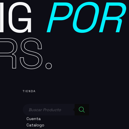
NG
POR
RS.
TIENDA
Búsqueda
de
productos
Cuenta
Catalogo