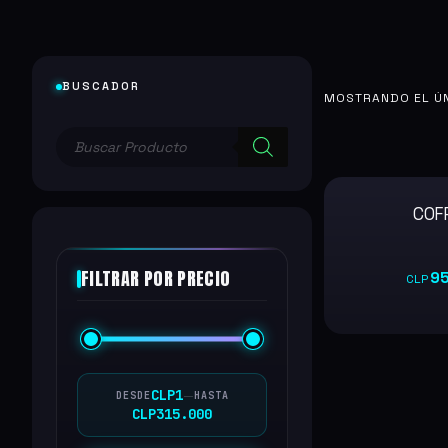
BUSCADOR
MOSTRANDO EL Ú
Búsqueda
de
productos
COF
FILTRAR POR PRECIO
9
CLP
Este
producto
tiene
CLP
1
—
DESDE
HASTA
CLP
315.000
múltiples
variantes.