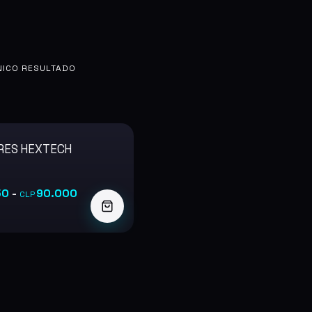
NICO RESULTADO
RES HEXTECH
50
-
90.000
CLP