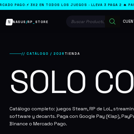
3X2 EN TODOS LOS JUEGOS · LLEVA 3 PAGA 2 🔥 PASE PANDEMONIU
Búsqueda
CUEN
de
N
NASUS
/
RP
_
STORE
productos
// CATÁLOGO / 2026
TIENDA
SOLO C
Catálogo completo: juegos Steam, RP de LoL, streamin
software y decants. Paga con Google Pay (Klap), PayPa
Binance o Mercado Pago.